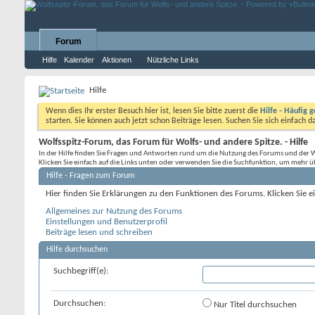
Forum
Hilfe
Kalender
Aktionen
Nützliche Links
Hilfe
Wenn dies Ihr erster Besuch hier ist, lesen Sie bitte zuerst die
Hilfe - Häufig g
starten. Sie können auch jetzt schon Beiträge lesen. Suchen Sie sich einfach 
Wolfsspitz-Forum, das Forum für Wolfs- und andere Spitze. - Hilfe
In der Hilfe finden Sie Fragen und Antworten rund um die Nutzung des Forums und der 
Klicken Sie einfach auf die Links unten oder verwenden Sie die Suchfunktion, um mehr ü
Hilfe - Fragen zum Forum
Hier finden Sie Erklärungen zu den Funktionen des Forums. Klicken Sie 
Allgemeines zur Nutzung des Forums
Einstellungen und Benutzerprofil
Beiträge lesen und schreiben
Hilfe durchsuchen
Suchbegriff(e):
Durchsuchen:
Nur Titel durchsuchen