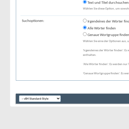
Text und Titel durchsuchen
Wählen Sie diese Option, um sowohl 
Suchoptionen:
Irgendeines der Wörter fin
Alle Wörter finden
Genaue Wortgruppe finde
Wählen Sie eine der Optionen aus, u
'Irgendeines der Wörter finden': Es 
enthalten.
'Alle Wörter finden': Es werden nur T
'Genaue Wortgruppe finden': Es wer