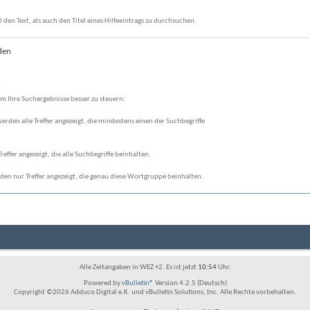
den Text, als auch den Titel eines Hilfeeintrags zu durchsuchen.
den
n
m Ihre Suchergebnisse besser zu steuern:
werden alle Treffer angezeigt, die mindestens einen der Suchbegriffe
reffer angezeigt, die alle Suchbegriffe beinhalten.
den nur Treffer angezeigt, die genau diese Wortgruppe beinhalten.
Alle Zeitangaben in WEZ +2. Es ist jetzt
10:54
Uhr.
Powered by
vBulletin®
Version 4.2.5 (Deutsch)
Copyright ©2026 Adduco Digital e.K. und vBulletin Solutions, Inc. Alle Rechte vorbehalten.