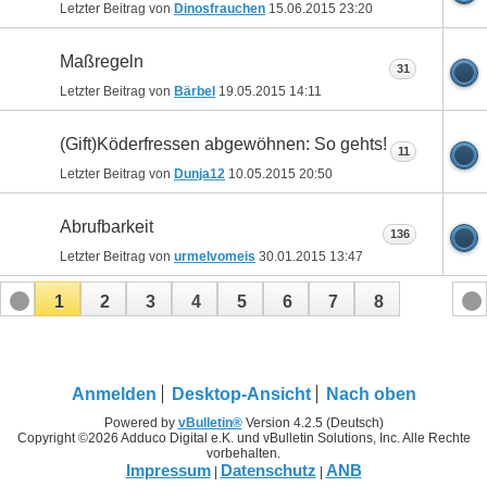
Letzter Beitrag von
Dinosfrauchen
15.06.2015
23:20
Maßregeln
31
Letzter Beitrag von
Bärbel
19.05.2015
14:11
(Gift)Köderfressen abgewöhnen: So gehts!
11
Letzter Beitrag von
Dunja12
10.05.2015
20:50
Abrufbarkeit
136
Letzter Beitrag von
urmelvomeis
30.01.2015
13:47
1
2
3
4
5
6
7
8
Anmelden
Desktop-Ansicht
Nach oben
Powered by
vBulletin®
Version 4.2.5 (Deutsch)
Copyright ©2026 Adduco Digital e.K. und vBulletin Solutions, Inc. Alle Rechte
vorbehalten.
Impressum
Datenschutz
ANB
|
|