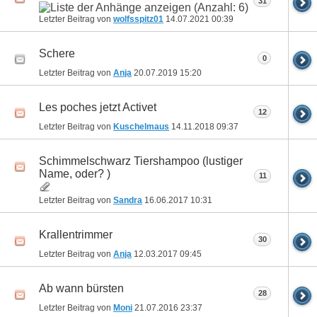
31
Letzter Beitrag von
wolfsspitz01
14.07.2021
00:39
Schere
0
Letzter Beitrag von
Anja
20.07.2019
15:20
Les poches jetzt Activet
12
Letzter Beitrag von
Kuschelmaus
14.11.2018
09:37
Schimmelschwarz Tiershampoo (lustiger
Name, oder? )
11
Letzter Beitrag von
Sandra
16.06.2017
10:31
Krallentrimmer
30
Letzter Beitrag von
Anja
12.03.2017
09:45
Ab wann bürsten
28
Letzter Beitrag von
Moni
21.07.2016
23:37