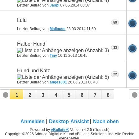
Letzter Beitrag von
Jaspi
07.05.2014
00:07
Lulu
59
Letzter Beitrag von
Mallouss
23.03.2014
11:59
Halber Hund
33
Letzter Beitrag von
Tiny
16.11.2013
16:45
Hund und Katz
22
Letzter Beitrag von
ange1001
26.06.2013
08:43
1
2
3
4
5
6
7
8
Anmelden
Desktop-Ansicht
Nach oben
Powered by
vBulletin®
Version 4.2.5 (Deutsch)
Copyright ©2026 Adduco Digital e.K. und vBulletin Solutions, Inc. Alle Rechte
vorbehalten.