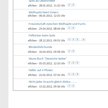
Spitz als Lebensretter
1
2
elfchen
- 28.05.2012, 11:32 Uhr
Wolfsspitz feiert Ostern
elfchen
- 06.05.2012, 12:25 Uhr
Freundschaft zwischen Wolfsspitz und Fuchs
1
2
elfchen
- 29.04.2012, 08:44 Uhr
Fellfarben beim Spitz
1
2
3
...
6
elfchen
- 28.12.2011, 09:55 Uhr
Blindenführhunde
1
2
elfchen
- 10.04.2012, 09:58 Uhr
Neues Buch "Deutsche Spitze"
1
2
3
elfchen
- 05.03.2012, 12:10 Uhr
Helfer auf 4 Pfoten
1
2
3
elfchen
- 22.02.2012, 07:32 Uhr
Nicht jeder braucht gleich Abitur.........
1
2
elfchen
- 15.02.2012, 09:36 Uhr