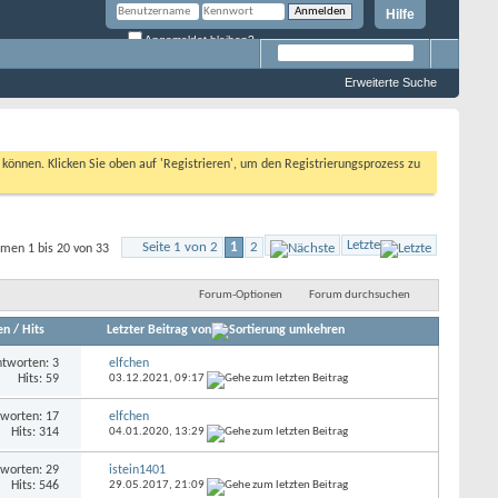
Hilfe
Angemeldet bleiben?
Erweiterte Suche
n können. Klicken Sie oben auf 'Registrieren', um den Registrierungsprozess zu
Letzte
Seite 1 von 2
1
2
men 1 bis 20 von 33
Forum-Optionen
Forum durchsuchen
en
/
Hits
Letzter Beitrag von
tworten: 3
elfchen
Hits: 59
03.12.2021,
09:17
worten: 17
elfchen
Hits: 314
04.01.2020,
13:29
worten: 29
istein1401
Hits: 546
29.05.2017,
21:09