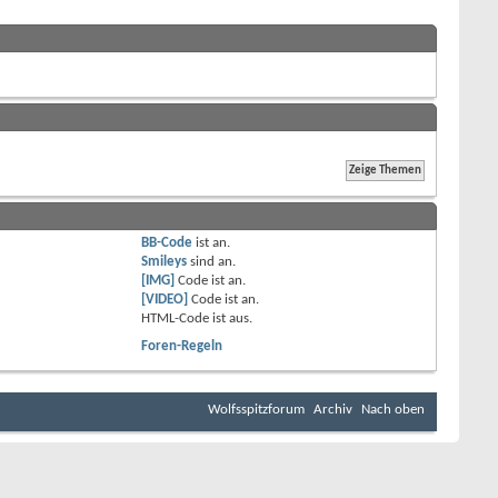
BB-Code
ist
an
.
Smileys
sind
an
.
[IMG]
Code ist
an
.
[VIDEO]
Code ist
an
.
HTML-Code ist
aus
.
Foren-Regeln
Wolfsspitzforum
Archiv
Nach oben