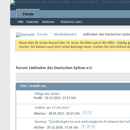
Forum
Hilfe
Kalender
Aktionen
Nützliche Links
Forum
Vereinsbereich
Liebhaber des Deutschen Spitze
Wenn dies Ihr erster Besuch hier ist, lesen Sie bitte zuerst die
Hilfe - Häufig g
starten. Sie können auch jetzt schon Beiträge lesen. Suchen Sie sich einfach 
Forum:
Liebhaber des Deutschen Spitzes e.V.
Titel
/
Erstellt von
Pflege der Listen
freddi
- 02.12.2021, 21:57 Uhr
Treffen am 17.09.2017
1
2
Albertus
- 18.09.2017, 16:23 Uhr
Seminar "Gynäkologische und andrologische Probleme bei S
1
2
3
elfchen
- 29.12.2016, 17:16 Uhr