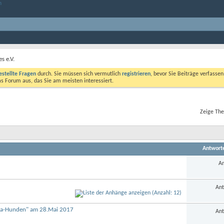
s e.V.
estellte Fragen
durch. Sie müssen sich vermutlich
registrieren
, bevor Sie Beiträge verfasse
das Forum aus, das Sie am meisten interessiert.
Zeige The
Antwort
An
Ant
ofa-Hunden" am 28.Mai 2017
Ant