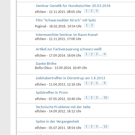
Seminar Genetik für Hundezüchter 20.03.2016
1
2
3
elfchen
- 12.11.2015, 08:05 Uhr
Film "Schwarzwälder Kirsch" mit Spitz
1
2
Pogirud
- 16.02.2016, 14:54 Uhr
Interessenliste Seminar im Raum Kassel
elfchen
- 12.11.2015, 17:00 Uhr
Artikel zur Farbverpaarung schwarz-weiß
1
2
3
...
4
elfchen
- 17.09.2014, 16:04 Uhr
Danke Birthe
Bello-Chico
- 13.09.2014, 10:49 Uhr
Liebhabertreffen in Dörentrup am 1.6.2013
1
2
3
...
9
elfchen
- 11.04.2013, 12:16 Uhr
Spitztreffen in Prüm
1
2
3
...
10
elfchen
- 07.05.2012, 10:40 Uhr
Technische Probleme mit der Seite
elfchen
- 14.09.2012, 16:12 Uhr
Spitze in der Vergangenheit
1
2
3
...
12
elfchen
- 05.07.2011, 18:54 Uhr