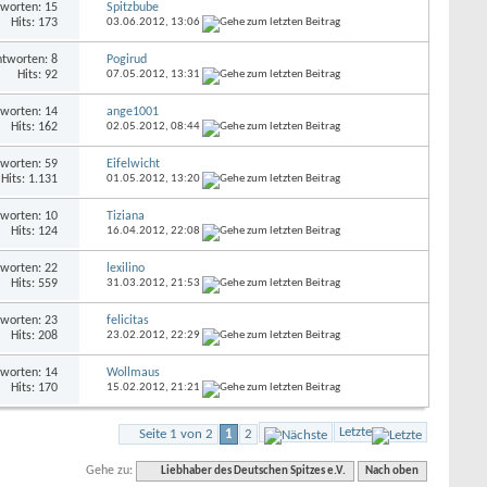
worten: 15
Spitzbube
Hits: 173
03.06.2012,
13:06
tworten: 8
Pogirud
Hits: 92
07.05.2012,
13:31
worten: 14
ange1001
Hits: 162
02.05.2012,
08:44
worten: 59
Eifelwicht
Hits: 1.131
01.05.2012,
13:20
worten: 10
Tiziana
Hits: 124
16.04.2012,
22:08
worten: 22
lexilino
Hits: 559
31.03.2012,
21:53
worten: 23
felicitas
Hits: 208
23.02.2012,
22:29
worten: 14
Wollmaus
Hits: 170
15.02.2012,
21:21
Letzte
Seite 1 von 2
1
2
Gehe zu:
Liebhaber des Deutschen Spitzes e.V.
Nach oben