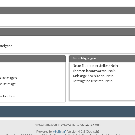
teigend
Berechtigungen
Neue Themen erstellen:
Nein
Themen beantworten:
Nein
Anhänge hochladen:
Nein
n Beiträgen
Beiträge bearbeiten:
Nein
e Beiträge
schrieben.
Alle Zeitangaben in WEZ +2. Es ist jetzt
23:19
Uhr.
Powered by
vBulletin®
Version 4.2.5 (Deutsch)