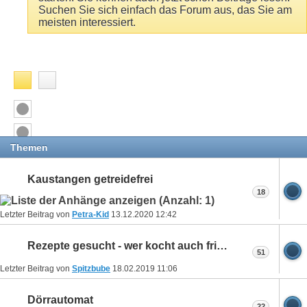
Suchen Sie sich einfach das Forum aus, das Sie am
meisten interessiert.
Themen
Kaustangen getreidefrei
18
Letzter Beitrag von
Petra-Kid
13.12.2020
12:42
Rezepte gesucht - wer kocht auch frisch für seine hunde?
51
Letzter Beitrag von
Spitzbube
18.02.2019
11:06
Dörrautomat
22