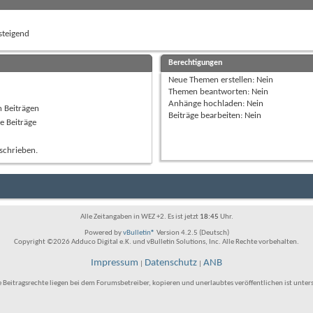
teigend
Berechtigungen
Neue Themen erstellen:
Nein
Themen beantworten:
Nein
Anhänge hochladen:
Nein
n Beiträgen
Beiträge bearbeiten:
Nein
e Beiträge
schrieben.
Alle Zeitangaben in WEZ +2. Es ist jetzt
18:45
Uhr.
Powered by
vBulletin®
Version 4.2.5 (Deutsch)
Copyright ©2026 Adduco Digital e.K. und vBulletin Solutions, Inc. Alle Rechte vorbehalten.
Impressum
Datenschutz
ANB
|
|
e Beitragsrechte liegen bei dem Forumsbetreiber, kopieren und unerlaubtes veröffentlichen ist unter