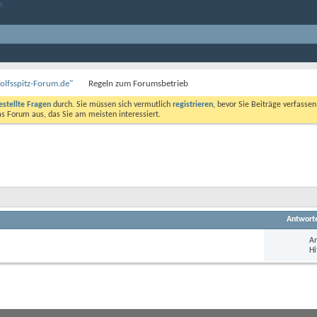
olfsspitz-Forum.de"
Regeln zum Forumsbetrieb
estellte Fragen
durch. Sie müssen sich vermutlich
registrieren
, bevor Sie Beiträge verfasse
das Forum aus, das Sie am meisten interessiert.
Antwort
An
Hi