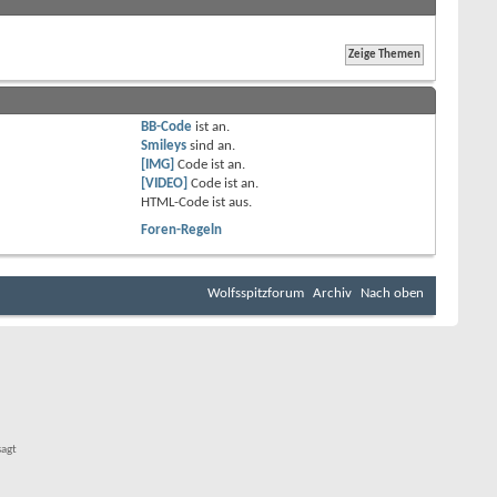
BB-Code
ist
an
.
Smileys
sind
an
.
[IMG]
Code ist
an
.
[VIDEO]
Code ist
an
.
HTML-Code ist
aus
.
Foren-Regeln
Wolfsspitzforum
Archiv
Nach oben
sagt