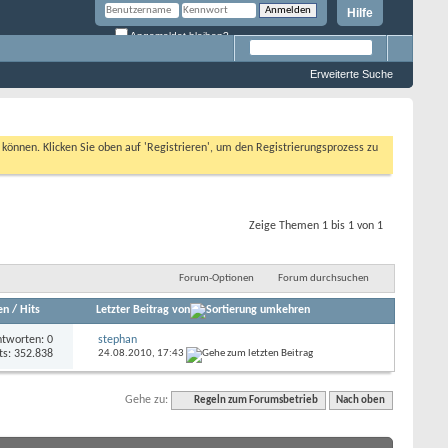
Hilfe
Angemeldet bleiben?
Erweiterte Suche
n können. Klicken Sie oben auf 'Registrieren', um den Registrierungsprozess zu
Zeige Themen 1 bis 1 von 1
Forum-Optionen
Forum durchsuchen
en
/
Hits
Letzter Beitrag von
tworten: 0
stephan
ts: 352.838
24.08.2010,
17:43
Gehe zu:
Regeln zum Forumsbetrieb
Nach oben