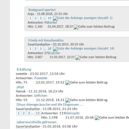
Bodyguard operiert
Anja
- 15.08.2016, 21:31 Uhr
1
2
3
...
10
Antworten: 91
Bärbel
Hits: 1.345
01.04.2017,
18:37
Frieda mit Kreuzbandriss
Sauerlandspitze
- 03.10.2015, 20:19 Uhr
1
2
3
...
28
Antworten: 272
Catcher
Hits: 3.667
11.03.2017,
22:21
Erkältung
sweetie
- 23.02.2017, 13:56 Uhr
Antworten: 7
sweetie
Hits: 75
23.02.2017,
19:52
phpt
Nanuk
- 11.12.2016, 16:23 Uhr
Antworten: 1
elfchen
Hits: 59
11.12.2016,
16:31
Dinos Atemgeräusche und die Diagnosen.....
Sauerlandspitze
- 11.08.2015, 21:24 Uhr
1
2
3
...
12
Antworten: 119
kleinspitz
Hits: 1.598
11.07.2016,
20:46
Leberwursthülle gefressen
Sauerlandspitze
- 31.05.2016, 01:06 Uhr