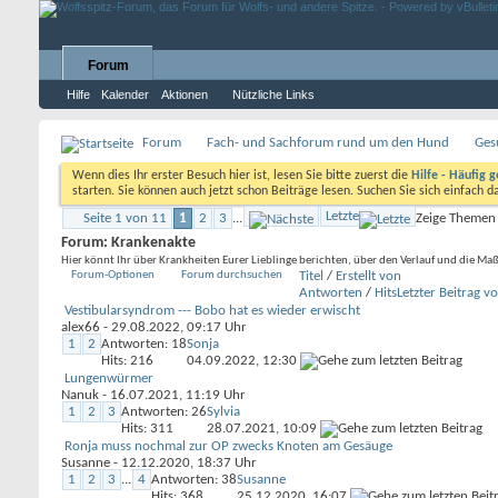
Forum
Hilfe
Kalender
Aktionen
Nützliche Links
Forum
Fach- und Sachforum rund um den Hund
Ges
Wenn dies Ihr erster Besuch hier ist, lesen Sie bitte zuerst die
Hilfe - Häufig g
starten. Sie können auch jetzt schon Beiträge lesen. Suchen Sie sich einfach 
Letzte
Seite 1 von 11
1
2
3
...
Zeige Themen 
Forum:
Krankenakte
Hier könnt Ihr über Krankheiten Eurer Lieblinge berichten, über den Verlauf und die M
Forum-Optionen
Forum durchsuchen
Titel
/
Erstellt von
Antworten
/
Hits
Letzter Beitrag v
Vestibularsyndrom --- Bobo hat es wieder erwischt
alex66
- 29.08.2022, 09:17 Uhr
1
2
Antworten: 18
Sonja
Hits: 216
04.09.2022,
12:30
Lungenwürmer
Nanuk
- 16.07.2021, 11:19 Uhr
1
2
3
Antworten: 26
Sylvia
Hits: 311
28.07.2021,
10:09
Ronja muss nochmal zur OP zwecks Knoten am Gesäuge
Susanne
- 12.12.2020, 18:37 Uhr
1
2
3
...
4
Antworten: 38
Susanne
Hits: 368
25.12.2020,
16:07