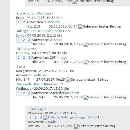
Hits: 160
26.08.2019,
13:59
krank durch Walnüsse?
Prinz
- 04.11.2018, 10:34 Uhr
1
2
Antworten: 13
sweetie
Hits: 213
06.11.2018,
08:54
Allergie - Heuschnupfen beim Hund
Sonja
- 07.08.2018, 21:12 Uhr
1
2
3
Antworten: 21
Sonja
Hits: 305
19.08.2018,
19:22
DDC Analyse
Finniboy
- 04.11.2017, 00:37 Uhr
1
2
3
Antworten: 20
Finniboy
Hits: 329
07.11.2017,
21:22
Stella
Morgenstern
- 21.09.2017, 13:29 Uhr
Antworten: 6
elfchen
Hits: 147
27.09.2017,
06:25
Nie wieder (Sand-)Knochen !!!
Wollmaus
- 20.05.2017, 15:30 Uhr
1
2
3
Antworten: 23
Pfefferkörnchen
Hits: 347
25.05.2017,
20:34
Kralle kaputt
Wollmaus
- 01.03.2017, 23:18 Uhr
1
2
3
Antworten: 25
Bärbel
Hits: 367
01.05.2017,
22:23