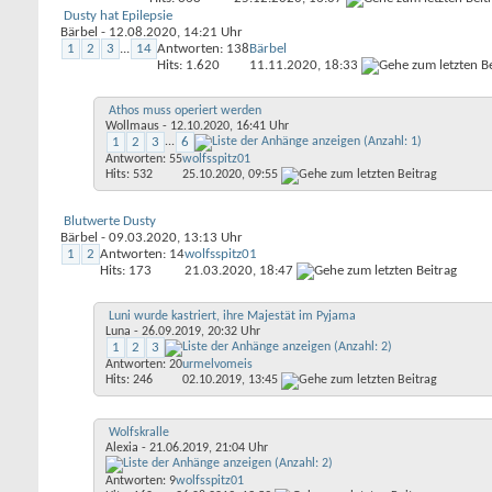
Dusty hat Epilepsie
Bärbel
- 12.08.2020, 14:21 Uhr
1
2
3
...
14
Antworten: 138
Bärbel
Hits: 1.620
11.11.2020,
18:33
Athos muss operiert werden
Wollmaus
- 12.10.2020, 16:41 Uhr
1
2
3
...
6
Antworten: 55
wolfsspitz01
Hits: 532
25.10.2020,
09:55
Blutwerte Dusty
Bärbel
- 09.03.2020, 13:13 Uhr
1
2
Antworten: 14
wolfsspitz01
Hits: 173
21.03.2020,
18:47
Luni wurde kastriert, ihre Majestät im Pyjama
Luna
- 26.09.2019, 20:32 Uhr
1
2
3
Antworten: 20
urmelvomeis
Hits: 246
02.10.2019,
13:45
Wolfskralle
Alexia
- 21.06.2019, 21:04 Uhr
Antworten: 9
wolfsspitz01