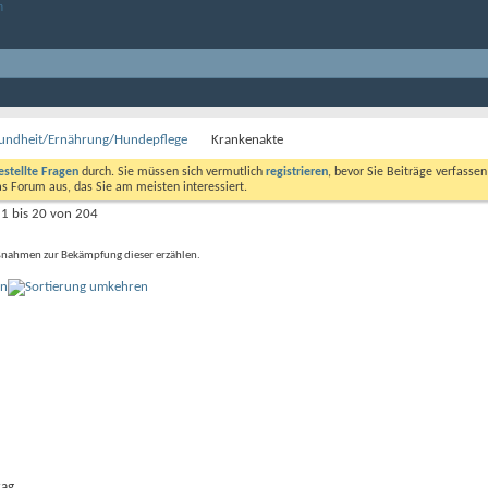
undheit/Ernährung/Hundepflege
Krankenakte
estellte Fragen
durch. Sie müssen sich vermutlich
registrieren
, bevor Sie Beiträge verfasse
das Forum aus, das Sie am meisten interessiert.
1 bis 20 von 204
aßnahmen zur Bekämpfung dieser erzählen.
on