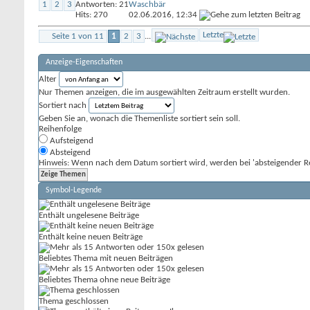
1
2
3
Antworten: 21
Waschbär
Hits: 270
02.06.2016,
12:34
Letzte
Seite 1 von 11
1
2
3
...
Anzeige-Eigenschaften
Alter
Nur Themen anzeigen, die im ausgewählten Zeitraum erstellt wurden.
Sortiert nach
Geben Sie an, wonach die Themenliste sortiert sein soll.
Reihenfolge
Aufsteigend
Absteigend
Hinweis: Wenn nach dem Datum sortiert wird, werden bei 'absteigender Re
Symbol-Legende
Enthält ungelesene Beiträge
Enthält keine neuen Beiträge
Beliebtes Thema mit neuen Beiträgen
Beliebtes Thema ohne neue Beiträge
Thema geschlossen