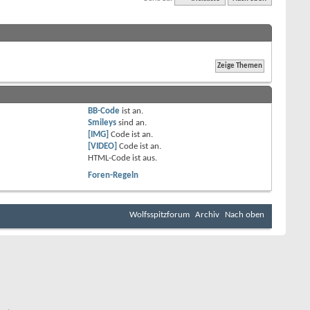
BB-Code
ist
an
.
Smileys
sind
an
.
[IMG]
Code ist
an
.
[VIDEO]
Code ist
an
.
HTML-Code ist
aus
.
Foren-Regeln
Wolfsspitzforum
Archiv
Nach oben