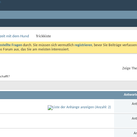
izeit mit dem Hund
Trickkiste
estellte Fragen
durch. Sie müssen sich vermutlich
registrieren
, bevor Sie Beiträge verfasse
das Forum aus, das Sie am meisten interessiert.
Zeige The
schafft?
Antwort
Ant
Ant
An