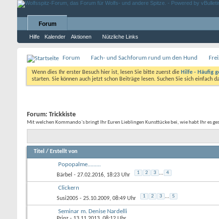
Forum
Hilfe
Kalender
Aktionen
Nützliche Links
Forum
Fach- und Sachforum rund um den Hund
Fre
Wenn dies Ihr erster Besuch hier ist, lesen Sie bitte zuerst die
Hilfe - Häufig g
starten. Sie können auch jetzt schon Beiträge lesen. Suchen Sie sich einfach 
Forum:
Trickkiste
Mit welchen Kommando`s bringt Ihr Euren Lieblingen Kunsttücke bei, wie habt Ihr es ge
Titel
/
Erstellt von
Popopalme.........
1
2
3
...
4
Bärbel
- 27.02.2016, 18:23 Uhr
Clickern
1
2
3
...
5
Susi2005
- 25.10.2009, 08:49 Uhr
Seminar m. Denise Nardelli
Prinz
- 13.11.2013, 08:12 Uhr