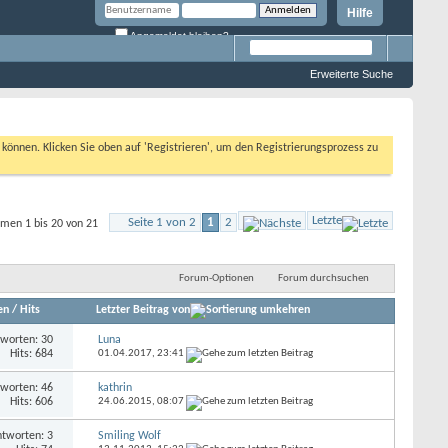
Hilfe
Angemeldet bleiben?
Erweiterte Suche
n können. Klicken Sie oben auf 'Registrieren', um den Registrierungsprozess zu
Letzte
Seite 1 von 2
1
2
men 1 bis 20 von 21
Forum-Optionen
Forum durchsuchen
en
/
Hits
Letzter Beitrag von
worten: 30
Luna
Hits: 684
01.04.2017,
23:41
worten: 46
kathrin
Hits: 606
24.06.2015,
08:07
tworten: 3
Smiling Wolf