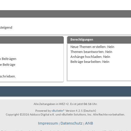
teigend
Berechtigungen
Neue Themen erstellen:
Nein
Themen beantworten:
Nein
Anhänge hochladen:
Nein
n Beiträgen
Beiträge bearbeiten:
Nein
e Beiträge
schrieben.
Alle Zeitangaben in WEZ +2. Es ist jetzt
06:16
Uhr.
Powered by
vBulletin®
Version 4.2.5 (Deutsch)
Copyright ©2026 Adduco Digital e.K. und vBulletin Solutions, Inc. Alle Rechte vorbehalten.
Impressum
Datenschutz
ANB
|
|