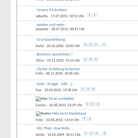
Unsere Trickvideos
1
2
vekache
- 17.07.2013, 10:13 Uhr
spielen und mehr
jonasine
- 26.07.2012, 00:41 Uhr
Grundausbildung
1
2
3
...
4
Rafal
- 02.02.2009, 10:00 Uhr
Bonbons auswickeln.?
1
2
3
Chico
- 19.11.2010, 15:15 Uhr
Clicker Anleitung Kriechen
Felix
- 06.11.2010, 16:36 Uhr
Spitz - Knigge - ABC ;-)
1
2
3
Fee
- 10.09.2010, 19:38 Uhr
Türen schließen
1
2
3
Fanras
- 16.08.2010, 23:29 Uhr
Felix lernt Handstand
1
2
Felix
- 23.04.2010, 13:54 Uhr
Sitz, Platz, eine Rolle,...
1
2
3
...
4
Amily
- 14.02.2009, 16:51 Uhr