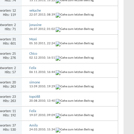
Hits: 74
13.11.2013,
15:22
worten: 12
vekache
Hits: 119
22.07.2013,
08:39
tworten: 2
jonasine
Hits: 71
26.07.2012,
01:02
worten: 31
Moni
Hits: 601
05.10.2011,
22:24
worten: 25
Chico
Hits: 276
02.12.2010,
16:51
tworten: 2
Felix
Hits: 57
06.11.2010,
16:44
worten: 20
simone
Hits: 263
13.09.2010,
19:29
worten: 23
topsi68
Hits: 263
20.08.2010,
13:40
worten: 11
Felix
Hits: 192
19.07.2010,
09:09
worten: 37
Amily
Hits: 530
24.03.2010,
15:34