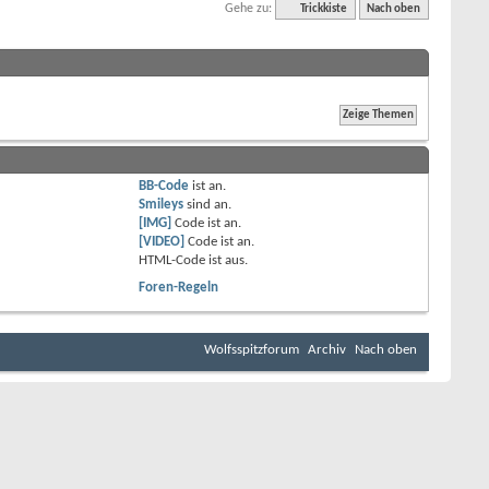
Gehe zu:
Trickkiste
Nach oben
BB-Code
ist
an
.
Smileys
sind
an
.
[IMG]
Code ist
an
.
[VIDEO]
Code ist
an
.
HTML-Code ist
aus
.
Foren-Regeln
Wolfsspitzforum
Archiv
Nach oben