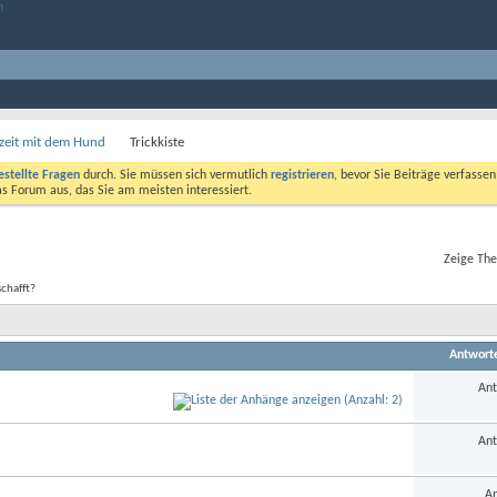
izeit mit dem Hund
Trickkiste
estellte Fragen
durch. Sie müssen sich vermutlich
registrieren
, bevor Sie Beiträge verfasse
das Forum aus, das Sie am meisten interessiert.
Zeige The
schafft?
Antwort
Ant
Ant
An