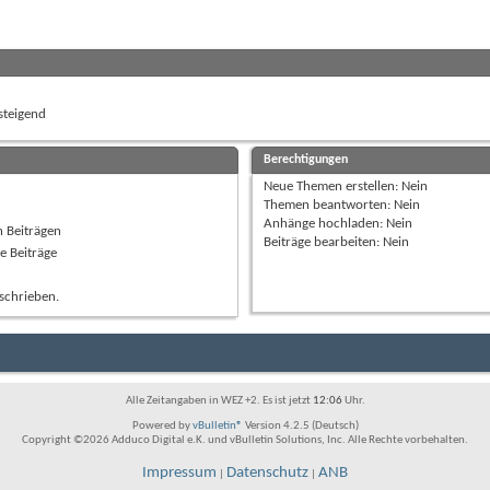
teigend
Berechtigungen
Neue Themen erstellen:
Nein
Themen beantworten:
Nein
Anhänge hochladen:
Nein
n Beiträgen
Beiträge bearbeiten:
Nein
e Beiträge
schrieben.
Alle Zeitangaben in WEZ +2. Es ist jetzt
12:06
Uhr.
Powered by
vBulletin®
Version 4.2.5 (Deutsch)
Copyright ©2026 Adduco Digital e.K. und vBulletin Solutions, Inc. Alle Rechte vorbehalten.
Impressum
Datenschutz
ANB
|
|