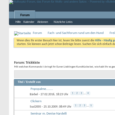
Forum
Hilfe
Kalender
Aktionen
Nützliche Links
Forum
Fach- und Sachforum rund um den Hund
Fre
Wenn dies Ihr erster Besuch hier ist, lesen Sie bitte zuerst die
Hilfe - Häufig g
starten. Sie können auch jetzt schon Beiträge lesen. Suchen Sie sich einfach 
Forum:
Trickkiste
Mit welchen Kommando`s bringt Ihr Euren Lieblingen Kunsttücke bei, wie habt Ihr es ge
Titel
/
Erstellt von
Popopalme.........
1
2
3
...
4
Bärbel
- 27.02.2016, 18:23 Uhr
Clickern
1
2
3
...
5
Susi2005
- 25.10.2009, 08:49 Uhr
Seminar m. Denise Nardelli