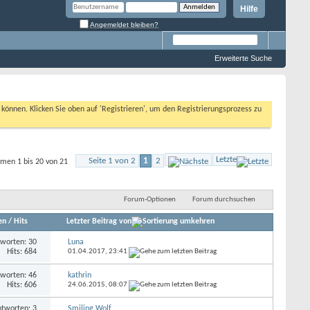
Hilfe
Angemeldet bleiben?
Erweiterte Suche
n können. Klicken Sie oben auf 'Registrieren', um den Registrierungsprozess zu
Letzte
Seite 1 von 2
1
2
men 1 bis 20 von 21
Forum-Optionen
Forum durchsuchen
en
/
Hits
Letzter Beitrag von
worten: 30
Luna
Hits: 684
01.04.2017,
23:41
worten: 46
kathrin
Hits: 606
24.06.2015,
08:07
tworten: 3
Smiling Wolf