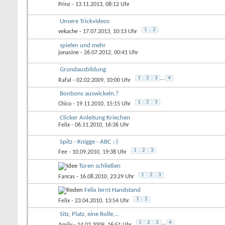
Prinz
- 13.11.2013, 08:12 Uhr
Unsere Trickvideos
1
2
vekache
- 17.07.2013, 10:13 Uhr
spielen und mehr
jonasine
- 26.07.2012, 00:41 Uhr
Grundausbildung
1
2
3
...
4
Rafal
- 02.02.2009, 10:00 Uhr
Bonbons auswickeln.?
1
2
3
Chico
- 19.11.2010, 15:15 Uhr
Clicker Anleitung Kriechen
Felix
- 06.11.2010, 16:36 Uhr
Spitz - Knigge - ABC ;-)
1
2
3
Fee
- 10.09.2010, 19:38 Uhr
Türen schließen
1
2
3
Fanras
- 16.08.2010, 23:29 Uhr
Felix lernt Handstand
1
2
Felix
- 23.04.2010, 13:54 Uhr
Sitz, Platz, eine Rolle,...
1
2
3
...
4
Amily
- 14.02.2009, 16:51 Uhr