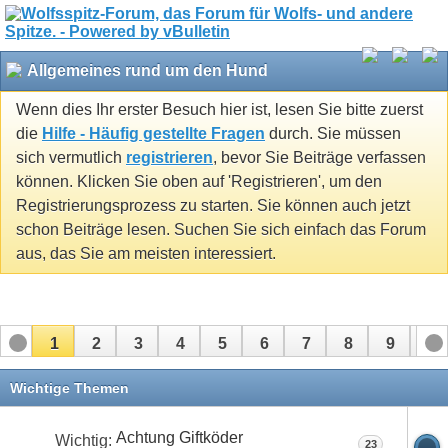
Allgemeines rund um den Hund
Wenn dies Ihr erster Besuch hier ist, lesen Sie bitte zuerst
die
Hilfe - Häufig gestellte Fragen
durch. Sie müssen
sich vermutlich
registrieren
, bevor Sie Beiträge verfassen
können. Klicken Sie oben auf 'Registrieren', um den
Registrierungsprozess zu starten. Sie können auch jetzt
schon Beiträge lesen. Suchen Sie sich einfach das Forum
aus, das Sie am meisten interessiert.
1
2
3
4
5
6
7
8
9
10
11
12
13
14
15
16
17
Wichtige Themen
Achtung Giftköder
Wichtig:
23