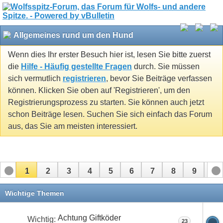
Allgemeines rund um den Hund
Wenn dies Ihr erster Besuch hier ist, lesen Sie bitte zuerst
die
Hilfe - Häufig gestellte Fragen
durch. Sie müssen
sich vermutlich
registrieren
, bevor Sie Beiträge verfassen
können. Klicken Sie oben auf 'Registrieren', um den
Registrierungsprozess zu starten. Sie können auch jetzt
schon Beiträge lesen. Suchen Sie sich einfach das Forum
aus, das Sie am meisten interessiert.
1
2
3
4
5
6
7
8
9
10
11
12
13
14
15
16
17
Wichtige Themen
Achtung Giftköder
Wichtig:
23