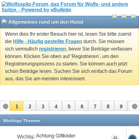
Allgemeines rund um den Hund
Wenn dies Ihr erster Besuch hier ist, lesen Sie bitte zuerst
die
Hilfe - Häufig gestellte Fragen
durch. Sie müssen
sich vermutlich
registrieren
, bevor Sie Beiträge verfassen
können. Klicken Sie oben auf 'Registrieren', um den
Registrierungsprozess zu starten. Sie können auch jetzt
schon Beiträge lesen. Suchen Sie sich einfach das Forum
aus, das Sie am meisten interessiert.
1
2
3
4
5
6
7
8
9
10
11
12
13
14
15
16
17
Wichtige Themen
Achtung Giftköder
Wichtig:
23