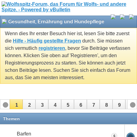
Gesundheit, Ernährung und Hundepflege
Wenn dies Ihr erster Besuch hier ist, lesen Sie bitte zuerst
die
Hilfe - Häufig gestellte Fragen
durch. Sie müssen
sich vermutlich
registrieren
, bevor Sie Beiträge verfassen
können. Klicken Sie oben auf 'Registrieren', um den
Registrierungsprozess zu starten. Sie können auch jetzt
schon Beiträge lesen. Suchen Sie sich einfach das Forum
aus, das Sie am meisten interessiert.
1
2
3
4
5
6
7
8
9
10
11
12
13
14
15
16
17
Themen
Barfen
6