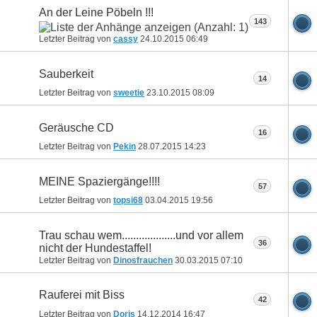
An der Leine Pöbeln !!!
143
Letzter Beitrag von
cassy
24.10.2015
06:49
Sauberkeit
14
Letzter Beitrag von
sweetie
23.10.2015
08:09
Geräusche CD
16
Letzter Beitrag von
Pekin
28.07.2015
14:23
MEINE Spaziergänge!!!!
57
Letzter Beitrag von
topsi68
03.04.2015
19:56
Trau schau wem...................und vor allem
36
nicht der Hundestaffel!
Letzter Beitrag von
Dinosfrauchen
30.03.2015
07:10
Rauferei mit Biss
42
Letzter Beitrag von
Doris
14.12.2014
16:47