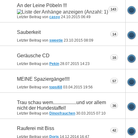
An der Leine Pöbeln !!!
143
Letzter Beitrag von
cassy
24.10.2015
06:49
Sauberkeit
14
Letzter Beitrag von
sweetie
23.10.2015
08:09
Geräusche CD
16
Letzter Beitrag von
Pekin
28.07.2015
14:23
MEINE Spaziergänge!!!!
57
Letzter Beitrag von
topsi68
03.04.2015
19:56
Trau schau wem...................und vor allem
36
nicht der Hundestaffel!
Letzter Beitrag von
Dinosfrauchen
30.03.2015
07:10
Rauferei mit Biss
42
Letzter Beitrag von
Doris
14.12.2014
16:47