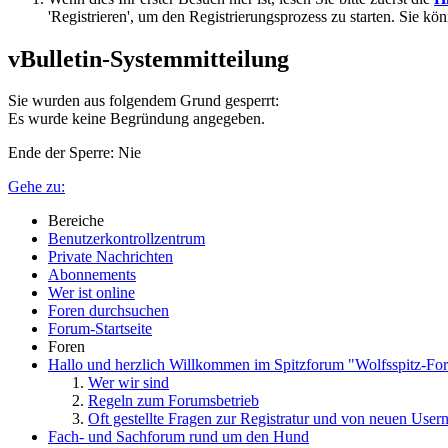
'Registrieren', um den Registrierungsprozess zu starten. Sie kö
vBulletin-Systemmitteilung
Sie wurden aus folgendem Grund gesperrt:
Es wurde keine Begründung angegeben.
Ende der Sperre: Nie
Gehe zu:
Bereiche
Benutzerkontrollzentrum
Private Nachrichten
Abonnements
Wer ist online
Foren durchsuchen
Forum-Startseite
Foren
Hallo und herzlich Willkommen im Spitzforum "Wolfsspitz-Fo
Wer wir sind
Regeln zum Forumsbetrieb
Oft gestellte Fragen zur Registratur und von neuen User
Fach- und Sachforum rund um den Hund