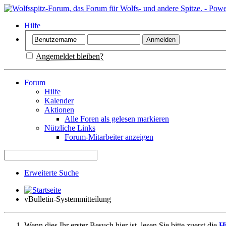
Hilfe
Angemeldet bleiben?
Forum
Hilfe
Kalender
Aktionen
Alle Foren als gelesen markieren
Nützliche Links
Forum-Mitarbeiter anzeigen
Erweiterte Suche
vBulletin-Systemmitteilung
Wenn dies Ihr erster Besuch hier ist, lesen Sie bitte zuerst die
Hi