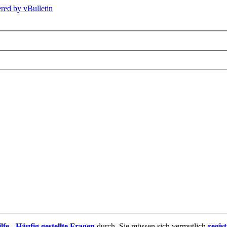
lfe - Häufig gestellte Fragen
durch. Sie müssen sich vermutlich
regis