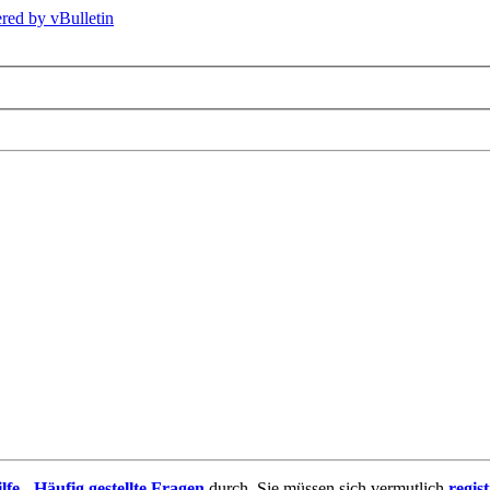
lfe - Häufig gestellte Fragen
durch. Sie müssen sich vermutlich
regis