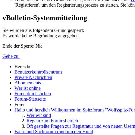
'Registrieren', um den Registrierungsprozess zu starten. Sie kö
vBulletin-Systemmitteilung
Sie wurden aus folgendem Grund gesperrt:
Es wurde keine Begründung angegeben.
Ende der Sperre: Nie
Gehe zu:
Bereiche
Benutzerkontrollzentrum
Private Nachrichten
Abonnements
Wer ist online
Foren durchsuchen
Forum-Startseite
Foren
Hallo und herzlich Willkommen im Spitzforum "Wolfsspitz-Fo
Wer wir sind
Regeln zum Forumsbetrieb
Oft gestellte Fragen zur Registratur und von neuen User
Fach- und Sachforum rund um den Hund