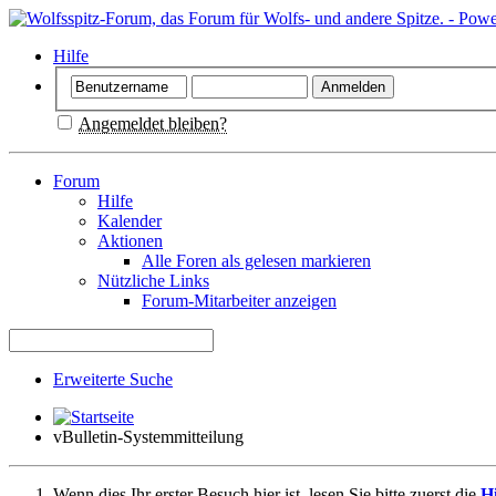
Hilfe
Angemeldet bleiben?
Forum
Hilfe
Kalender
Aktionen
Alle Foren als gelesen markieren
Nützliche Links
Forum-Mitarbeiter anzeigen
Erweiterte Suche
vBulletin-Systemmitteilung
Wenn dies Ihr erster Besuch hier ist, lesen Sie bitte zuerst die
Hi