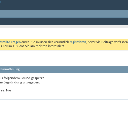
estellte Fragen
durch. Sie müssen sich vermutlich
registrieren
, bevor Sie Beiträge verfasse
das Forum aus, das Sie am meisten interessiert.
stemmitteilung
us folgendem Grund gesperrt:
ne Begründung angegeben.
rre: Nie