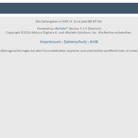
Alle Zeitangaben in WEZ +2. Es ist jetzt
00:47
Uhr.
Powered by
vBulletin®
Version 4.2.5 (Deutsch)
Copyright ©2026 Adduco Digital e.K. und vBulletin Solutions, Inc. Alle Rechte vorbehalten.
Impressum
Datenschutz
ANB
|
|
e Beitragsrechte liegen bei dem Forumsbetreiber, kopieren und unerlaubtes veröffentlichen ist unter