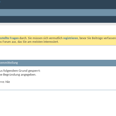
estellte Fragen
durch. Sie müssen sich vermutlich
registrieren
, bevor Sie Beiträge verfasse
das Forum aus, das Sie am meisten interessiert.
stemmitteilung
us folgendem Grund gesperrt:
ne Begründung angegeben.
rre: Nie