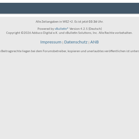
Alle Zeitangaben in WEZ +2. Es ist jetzt
03:36
Uhr.
Powered by
vBulletin®
Version 4.2.5 (Deutsch)
Copyright ©2026 Adduco Digital e.K. und vBulletin Solutions, Inc. Alle Rechte vorbehalten.
Impressum
Datenschutz
ANB
|
|
e Beitragsrechte liegen bei dem Forumsbetreiber, kopieren und unerlaubtes veröffentlichen ist unter