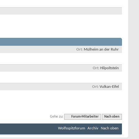
Ort
Mülheim an der Ruhr
Ort
Hilpoltstein
Ort
Vulkan-Eifel
Gehe zu:
Forum-Mitarbeiter
Nach oben
Wolfsspitzforum
Archiv
Nach oben