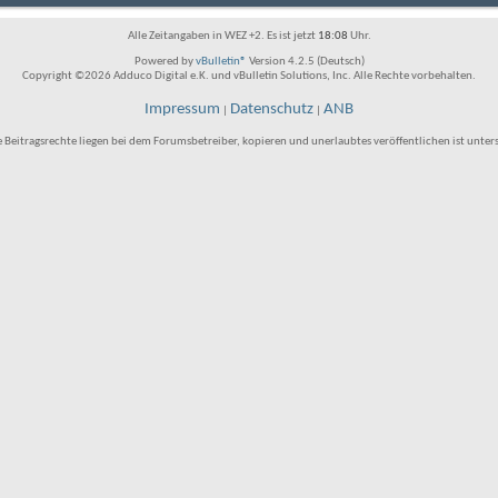
Alle Zeitangaben in WEZ +2. Es ist jetzt
18:08
Uhr.
Powered by
vBulletin®
Version 4.2.5 (Deutsch)
Copyright ©2026 Adduco Digital e.K. und vBulletin Solutions, Inc. Alle Rechte vorbehalten.
Impressum
Datenschutz
ANB
|
|
e Beitragsrechte liegen bei dem Forumsbetreiber, kopieren und unerlaubtes veröffentlichen ist unter