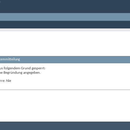
stemmitteilung
us folgendem Grund gesperrt:
ne Begründung angegeben.
rre: Nie