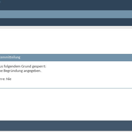
stemmitteilung
us folgendem Grund gesperrt:
ne Begründung angegeben.
rre: Nie