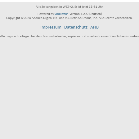
Alle Zeitangaben in WEZ +2. Es ist jetzt
13:41
Uhr.
Powered by
vBulletin®
Version 4.2.5 (Deutsch)
Copyright ©2026 Adduco Digital e.K. und vBulletin Solutions, Inc. Alle Rechte vorbehalten.
Impressum
Datenschutz
ANB
|
|
e Beitragsrechte liegen bei dem Forumsbetreiber, kopieren und unerlaubtes veröffentlichen ist unter