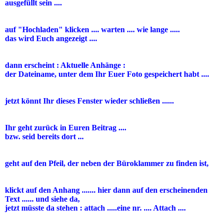
ausgefüllt sein ....
auf "Hochladen" klicken .... warten .... wie lange .....
das wird Euch angezeigt ....
dann erscheint : Aktuelle Anhänge :
der Dateiname, unter dem Ihr Euer Foto gespeichert habt ....
jetzt könnt Ihr dieses Fenster wieder schließen ......
Ihr geht zurück in Euren Beitrag ....
bzw. seid bereits dort ...
geht auf den Pfeil, der neben der Büroklammer zu finden ist,
klickt auf den Anhang ....... hier dann auf den erscheinenden
Text ...... und siehe da,
jetzt müsste da stehen : attach .....eine nr. .... Attach ....