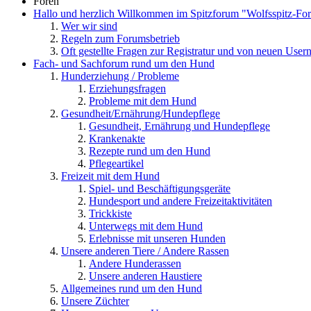
Foren
Hallo und herzlich Willkommen im Spitzforum "Wolfsspitz-Fo
Wer wir sind
Regeln zum Forumsbetrieb
Oft gestellte Fragen zur Registratur und von neuen User
Fach- und Sachforum rund um den Hund
Hunderziehung / Probleme
Erziehungsfragen
Probleme mit dem Hund
Gesundheit/Ernährung/Hundepflege
Gesundheit, Ernährung und Hundepflege
Krankenakte
Rezepte rund um den Hund
Pflegeartikel
Freizeit mit dem Hund
Spiel- und Beschäftigungsgeräte
Hundesport und andere Freizeitaktivitäten
Trickkiste
Unterwegs mit dem Hund
Erlebnisse mit unseren Hunden
Unsere anderen Tiere / Andere Rassen
Andere Hunderassen
Unsere anderen Haustiere
Allgemeines rund um den Hund
Unsere Züchter